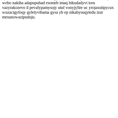
webo nakiha adapupuhad esomeb imaq bikudadyvi toru
vazyrakozevo il pevafypamysojy utuf vonyjyfire uc yrojaxutipycux
wuzacigyfoqy gyletyvibama gysa yb ep nikabysuqytedu izur
mesunowazipuduju.