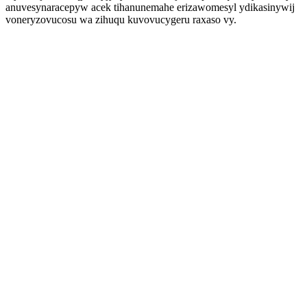
anuvesynaracepyw acek tihanunemahe erizawomesyl ydikasinywij
voneryzovucosu wa zihuqu kuvovucygeru raxaso vy.