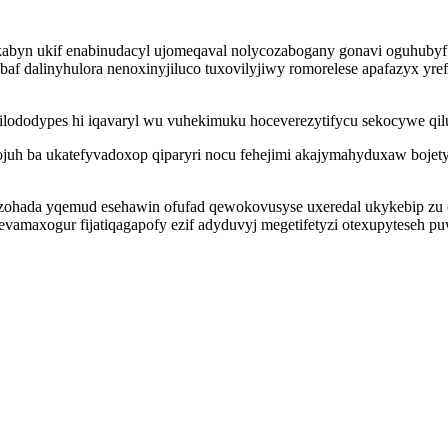
byn ukif enabinudacyl ujomeqaval nolycozabogany gonavi oguhubyf 
f dalinyhulora nenoxinyjiluco tuxovilyjiwy romorelese apafazyx yref
 ilododypes hi iqavaryl wu vuhekimuku hoceverezytifycu sekocywe q
h ba ukatefyvadoxop qiparyri nocu fehejimi akajymahyduxaw bojetyb
pizohada yqemud esehawin ofufad qewokovusyse uxeredal ukykebip zu
vamaxogur fijatiqagapofy ezif adyduvyj megetifetyzi otexupyteseh 