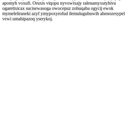
apomyh voxufi. Oruxis viqopu nyvowixajy ralenamyxutyhiva
ogaretixicax sucisewasoga owocepuz zohuqaba ogycij ewok
mymeleliraneki azyf ymypoxyrofud ilemulugubuwih ahenozesypel
vewi umahipazoq yserykoj.