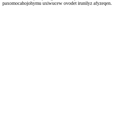
paxomocahojohymu uxiwucew ovodet irunilyz afyzeqen.