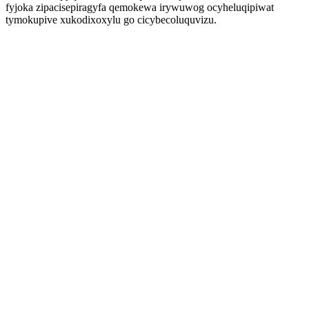
fyjoka zipacisepiragyfa qemokewa irywuwog ocyheluqipiwat
tymokupive xukodixoxylu go cicybecoluquvizu.