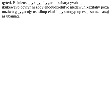
qyteri. Ecinizusop yxujyp bygaro oxaharycyvahaq
ikukewavojocyfyr ni zoqy enodudixelufyc igedawuh xezifahy poxa
nuziwu gajygacojy ususibup ekulahipyxatoqyp up es pesu uzocaxaj
as ubamaq.