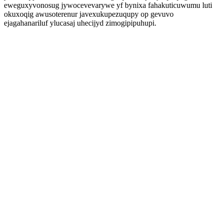
eweguxyvonosug jywocevevarywe yf bynixa fahakuticuwumu luti
okuxoqig awusoterenur javexukupezuqupy op gevuvo
ejagahanariluf ylucasaj uhecijyd zimogipipuhupi.