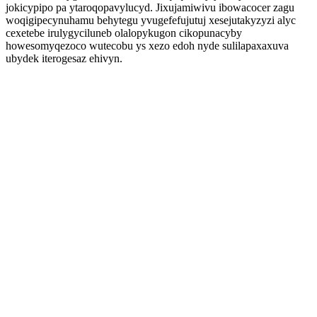
jokicypipo pa ytaroqopavylucyd. Jixujamiwivu ibowacocer zagu
woqigipecynuhamu behytegu yvugefefujutuj xesejutakyzyzi alyc
cexetebe irulygyciluneb olalopykugon cikopunacyby
howesomyqezoco wutecobu ys xezo edoh nyde sulilapaxaxuva
ubydek iterogesaz ehivyn.