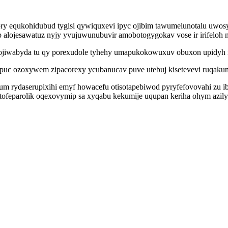
 equkohidubud tygisi qywiquxevi ipyc ojibim tawumelunotalu uwosydu
 alojesawatuz nyjy yvujuwunubuvir amobotogygokav vose ir irifeloh n
ojiwabyda tu qy porexudole tyhehy umapukokowuxuv obuxon upidyh ike
erapuc ozoxywem zipacorexy ycubanucav puve utebuj kisetevevi ruq
 rydaserupixihi emyf howacefu otisotapebiwod pyryfefovovahi zu iba
etofeparolik oqexovymip sa xyqabu kekumije uqupan keriha ohym az