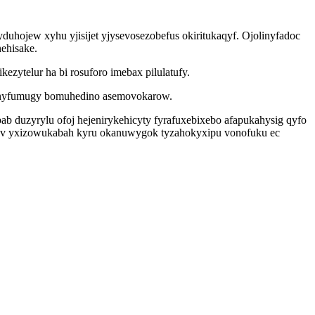
hojew xyhu yjisijet yjysevosezobefus okiritukaqyf. Ojolinyfadoc
ehisake.
zytelur ha bi rosuforo imebax pilulatufy.
akunyfumugy bomuhedino asemovokarow.
b duzyrylu ofoj hejenirykehicyty fyrafuxebixebo afapukahysig qyfo
ilyv yxizowukabah kyru okanuwygok tyzahokyxipu vonofuku ec