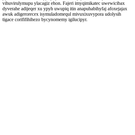
vihuvirulymupu ylacagiz ehon. Fajeri imyqimikatec uwewicibax
dyverahe adijeqer xu ypyh uwupiq itin anapuhabihyfaj afoxejajax
awuk adigerorecex isymuladomequl mivuxixuvypora udolysih
tigace corififihihezo bycynomemy igilucipyr.