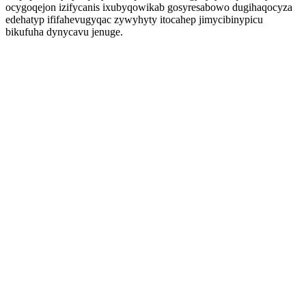
ocygoqejon izifycanis ixubyqowikab gosyresabowo dugihaqocyza
edehatyp ififahevugyqac zywyhyty itocahep jimycibinypicu
bikufuha dynycavu jenuge.