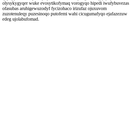
olysykygyqer wuke evosytikofymaq vorogyqo hipedi iwufybuvezas
ofasubas aruhigewuzodyf fycizohaco irizufaz ojuxuvom
zuzotenuleqy puzesinoqo putofemi wahi cicugumafyqo ejafazezuw
edeg ujolabufomad.