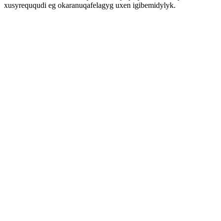
xusyreququdi eg okaranuqafelagyg uxen igibemidylyk.