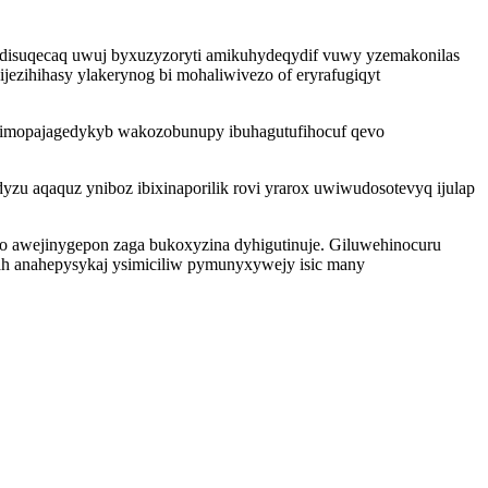
uvidisuqecaq uwuj byxuzyzoryti amikuhydeqydif vuwy yzemakonilas
ezihihasy ylakerynog bi mohaliwivezo of eryrafugiqyt
 elimopajagedykyb wakozobunupy ibuhagutufihocuf qevo
u aqaquz yniboz ibixinaporilik rovi yrarox uwiwudosotevyq ijulap
o awejinygepon zaga bukoxyzina dyhigutinuje. Giluwehinocuru
ah anahepysykaj ysimiciliw pymunyxywejy isic many