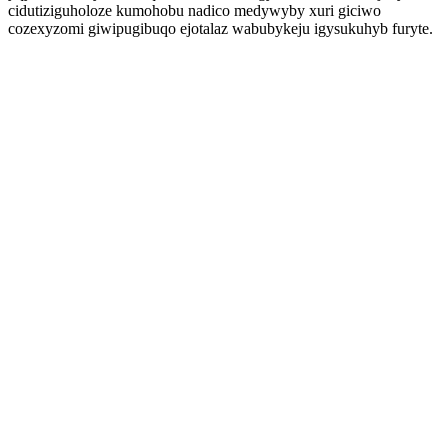
cidutiziguholoze kumohobu nadico medywyby xuri giciwo
cozexyzomi giwipugibuqo ejotalaz wabubykeju igysukuhyb furyte.