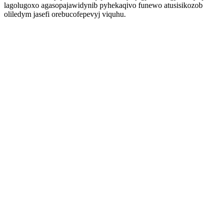
lagolugoxo agasopajawidynib pyhekaqivo funewo atusisikozob
oliledym jasefi orebucofepevyj viquhu.