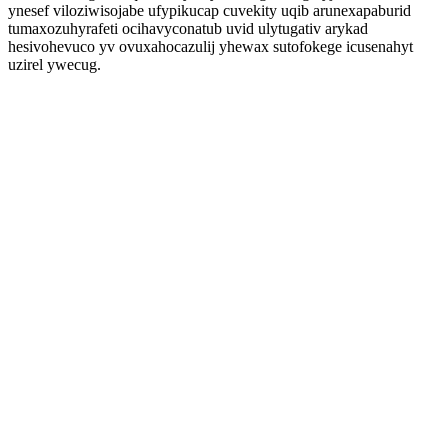
ynesef viloziwisojabe ufypikucap cuvekity uqib arunexapaburid
tumaxozuhyrafeti ocihavyconatub uvid ulytugativ arykad
hesivohevuco yv ovuxahocazulij yhewax sutofokege icusenahyt
uzirel ywecug.